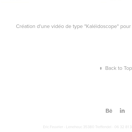
Création d'une vidéo de type "Kaléidoscope" pour
↑
Back to Top
Eric Feuvrier - Leneheuc 35380 Treffendel - 06 32 81