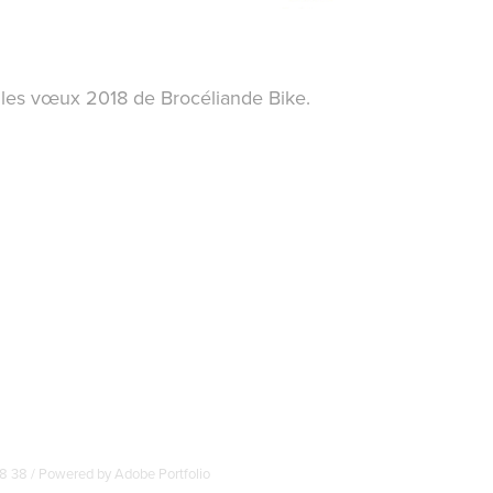
 les vœux 2018 de Brocéliande Bike.
 38 38 / Powered by
Adobe Portfolio