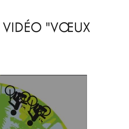
 VIDÉO "VŒUX 
"